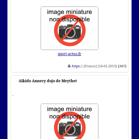
sport-actus.fr
https
:// [France] [18-01-2013]
[#67]
Aïkido Annecy dojo de Meythet
.