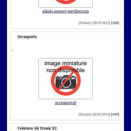
aikido-annecy-meythet.com
[France] [28-07-2012]
[#68]
Occasports
.
occasports.fr
[France] [06-07-2012]
[#69]
Ceinture Ab Tronic X2