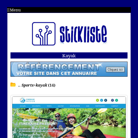
Menu
Kayak
.. Sports>kayak
(14)