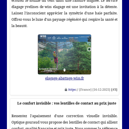
écoutez le souffle du vent dans une ramure soignée. Le service
élagage yvelines de wiss elagage est une invitation à la détente.
Laissez l'inconscient apprécier la symétrie d'une haie parfaite.
Offrez-vous le luxe d'un paysage régénéré qui respire la santé et
la beauté.
elagage-abattage-wiss.fr
https
:// [France] [16-12-2025]
[#3]
Le confort invisible : vos lentilles de contact au prix juste
Ressentez l'apaisement d'une correction visuelle invisible.
Optique gouraud vous propose des lentilles de contact qui allient
confort, qualité française et prix juste. Nous sommes la référence