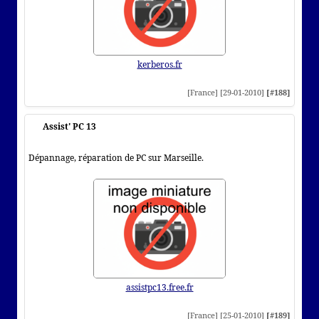
kerberos.fr
[France] [29-01-2010]
[#188]
Assist' PC 13
Dépannage, réparation de PC sur Marseille.
assistpc13.free.fr
[France] [25-01-2010]
[#189]