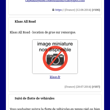
capeblitigemercedesutilitaire.blogspot.com
https
:// [France] [12-08-2014]
[#106]
Klaas All Road
Klaas All Road - location de grue sur remorque.
klaas.fr
[France] [28-07-2014]
[#107]
Suivi de flotte de véhicules
Vous souhaitez suivre la flotte de véhicules en temps réel ou bien