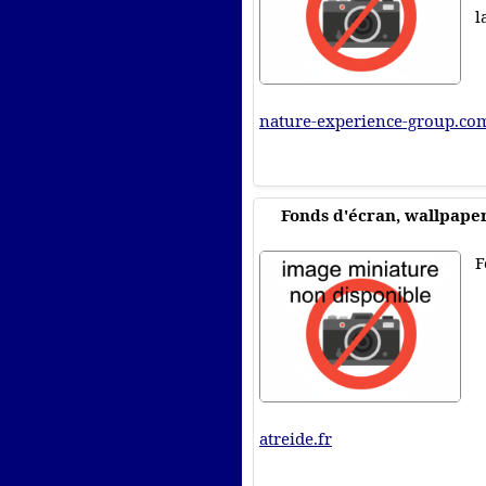
l
nature-experience-group.com
Fonds d'écran, wallpape
F
atreide.fr