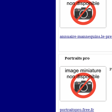
annuaire-mannequins.le-pre
Portraits pro
P
portraitspro.free.fr