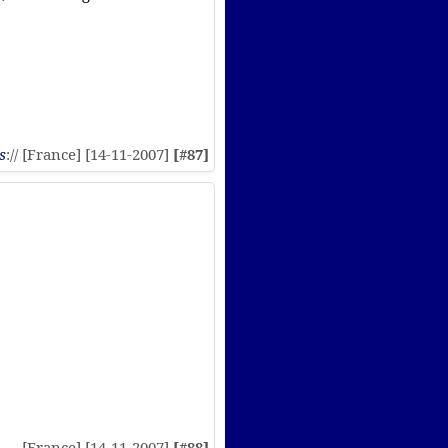
s
:// [France] [14-11-2007]
[#87]
[France] [14-11-2007]
[#88]