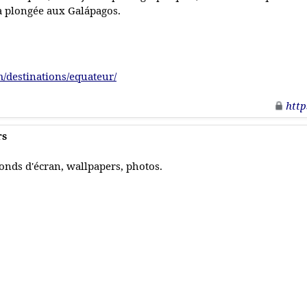
a plongée aux Galápagos.
/destinations/equateur/
http
rs
onds d'écran, wallpapers, photos.