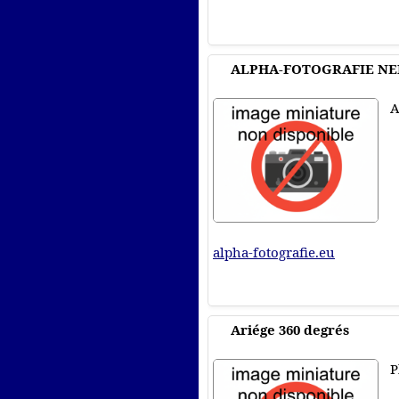
ALPHA-FOTOGRAFIE NE
A
alpha-fotografie.eu
Ariége 360 degrés
P