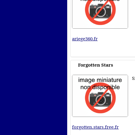
ariege360.fr
Forgotten Stars
S
forgotten.stars.free.fr