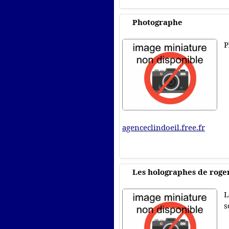
Photographe
P
agenceclindoeil.free.fr
Les holographes de roge
L
s