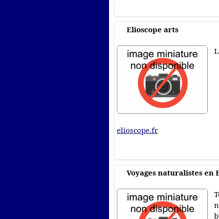
Elioscope arts
L
elioscope.fr
Voyages naturalistes en
T
n
b