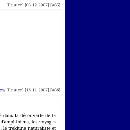
[France] [03-12-2007]
[#85]
s
:// [France] [15-11-2007]
[#86]
é dans la découverte de la
t d'amphibiens, les voyages
 le trekking naturaliste et