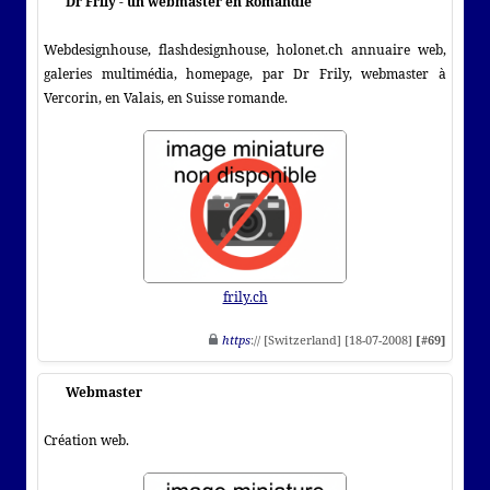
Dr Frily - un webmaster en Romandie
Webdesignhouse, flashdesignhouse, holonet.ch annuaire web,
galeries multimédia, homepage, par Dr Frily, webmaster à
Vercorin, en Valais, en Suisse romande.
frily.ch
https
:// [Switzerland] [18-07-2008]
[#69]
Webmaster
Création web.