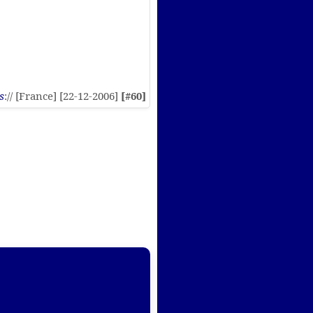
s
:// [France] [22-12-2006]
[#60]