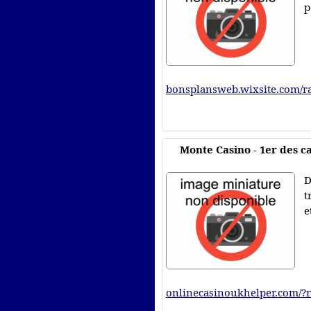
p
bonsplansweb.wixsite.com/ra
Monte Casino - 1er des ca
D
t
e
onlinecasinoukhelper.com/?r