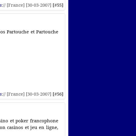
s
:// [France] [30-03-2007]
[#55]
nos Partouche et Partouche
s
:// [France] [30-03-2007]
[#56]
asino et poker francophone
ion casinos et jeu en ligne,