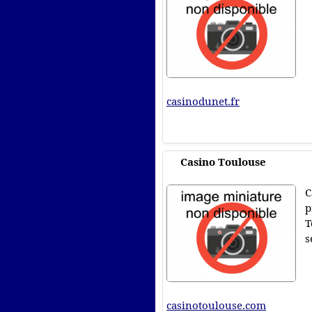
casinodunet.fr
Casino Toulouse
C
p
T
s
casinotoulouse.com