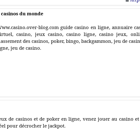
 casinos du monde
ww.casino.over-blog.com guide casino en ligne, annuaire cas
irtuel, casino, jeux casino, casino ligne, casino jeux, onl
lassement des casinos, poker, bingo, backgammon, jeu de casin
igne, jeu de casino.
eux de casinos et de poker en ligne, venez jouer au casino 
éel pour décrocher le jackpot.