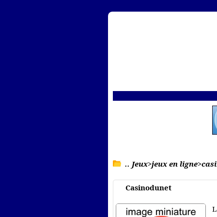
.. Jeux>jeux en ligne>cas
Casinodunet
L