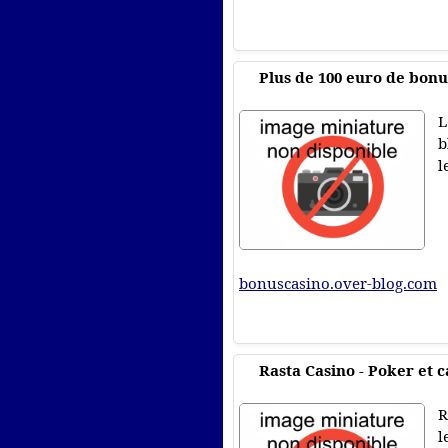
Plus de 100 euro de bonus
L
b
l
bonuscasino.over-blog.com
Rasta Casino - Poker et c
R
l