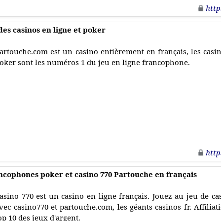
http
 des casinos en ligne et poker
artouche.com est un casino entièrement en français, les casi
oker sont les numéros 1 du jeu en ligne francophone.
http
ancophones poker et casino 770 Partouche en français
asino 770 est un casino en ligne français. Jouez au jeu de c
vec casino770 et partouche.com, les géants casinos fr. Affiliat
op 10 des jeux d'argent.