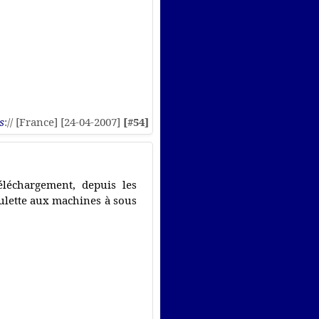
s
:// [France] [24-04-2007]
[#54]
éléchargement, depuis les
oulette aux machines à sous