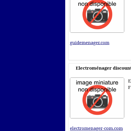
guidemenager.com
Electroménager discoun
E
F
electromenager-com.com