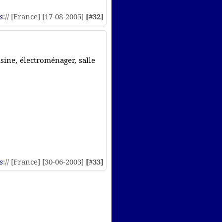
s
:// [France] [17-08-2005]
[#32]
ine, électroménager, salle
s
:// [France] [30-06-2003]
[#33]