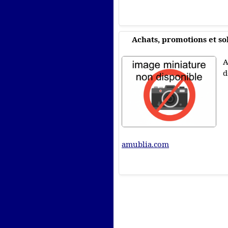
Achats, promotions et so
A
d
amublia.com