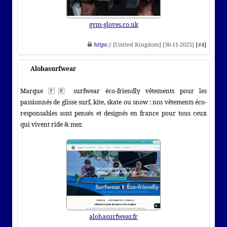
gym-gloves.co.uk
https
:// [United Kingdom] [30-11-2025]
[#4]
Alohasurfwear
Marque 🇫🇷 surfwear éco-friendly vêtements pour les
passionnés de glisse surf, kite, skate ou snow : nos vêtements éco-
responsables sont pensés et designés en france pour tous ceux
qui vivent ride & mer.
alohasurfwear.fr