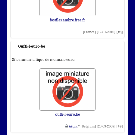
fossiles.ambre.free.fr
[France] [17-01-2010]
[#8]
Oufti-l-euro-be
Site numismatique de monnaie euro.
oufti-l-euro.be
https
:// [Belgium] [23-09-2008]
[#9]