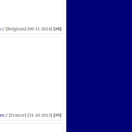
s
:// [Belgium] [06-11-2014]
[#8]
ps
:// [France] [31-10-2013]
[#9]