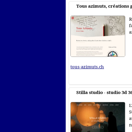
Tous azimuts, créations 
R
f
a
tous-azimuts.ch
Stilla studio - studio 3d 3
L
S
a
n