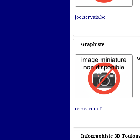
joelservais.be
Graphiste
G
recreacom.fr
Infographiste 3D Toulou