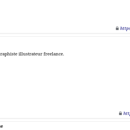
http
raphiste illustrateur freelance.
htt
se