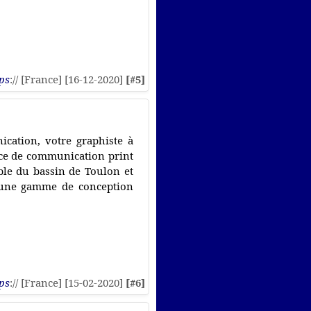
ps
:// [France] [16-12-2020]
[#5]
cation, votre graphiste à
nce de communication print
ble du bassin de Toulon et
e une gamme de conception
ps
:// [France] [15-02-2020]
[#6]