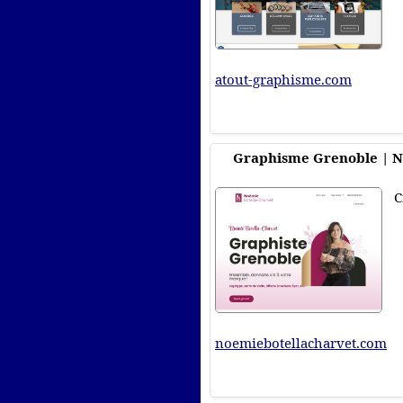
atout-graphisme.com
Graphisme Grenoble | N
C
noemiebotellacharvet.com