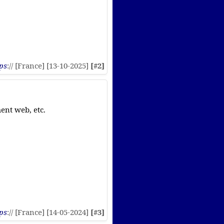
ps
:// [France] [13-10-2025]
[#2]
ment web, etc.
ps
:// [France] [14-05-2024]
[#3]