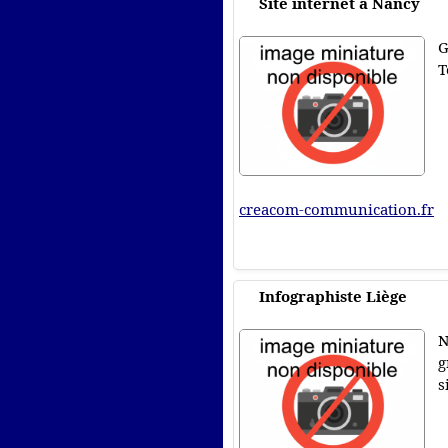
Site internet à Nancy
G
T
creacom-communication.fr
Infographiste Liège
N
g
s