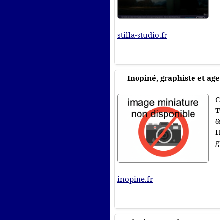
stilla-studio.fr
Inopiné, graphiste et a
C
T
&
H
g
inopine.fr