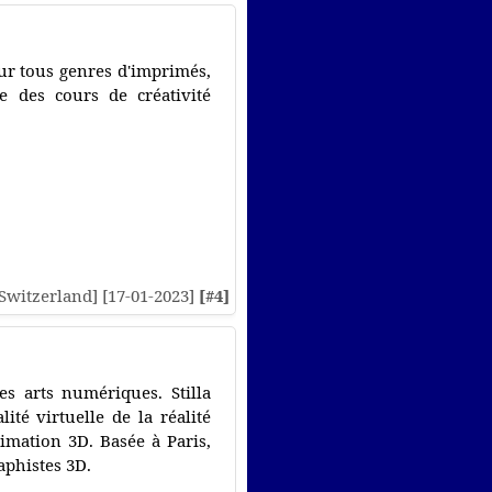
our tous genres d'imprimés,
se des cours de créativité
 [Switzerland] [17-01-2023]
[#4]
les arts numériques. Stilla
té virtuelle de la réalité
imation 3D. Basée à Paris,
aphistes 3D.