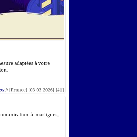
mesure adaptées à votre
ion.
ps
:// [France] [03-03-2026]
[#1]
communication à martigues,