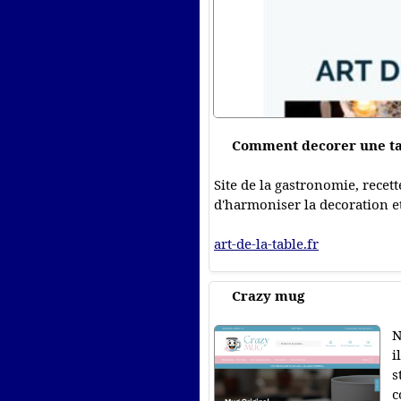
Comment decorer une ta
Site de la gastronomie, recett
d'harmoniser la decoration et
art-de-la-table.fr
Crazy mug
N
i
s
c