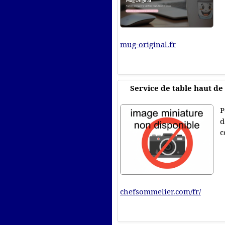
mug-original.fr
Service de table haut d
P
d
c
chefsommelier.com/fr/