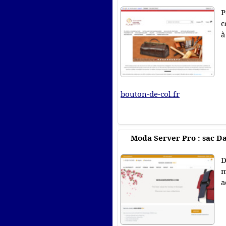
P
c
à
bouton-de-col.fr
Moda Server Pro : sac D
D
m
a