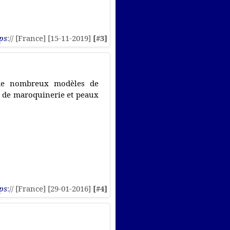
ps
:// [France] [15-11-2019]
[#3]
 de nombreux modèles de
x de maroquinerie et peaux
ps
:// [France] [29-01-2016]
[#4]