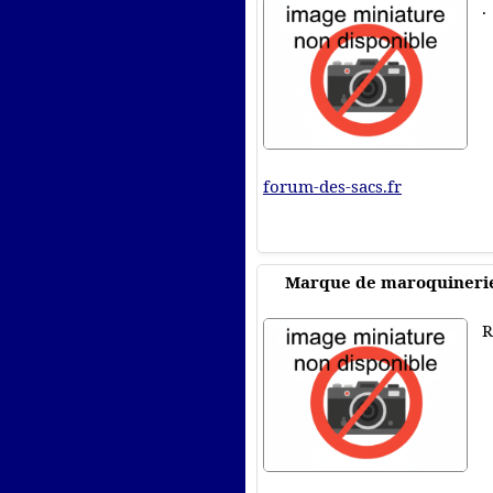
.
forum-des-sacs.fr
Marque de maroquinerie 
R