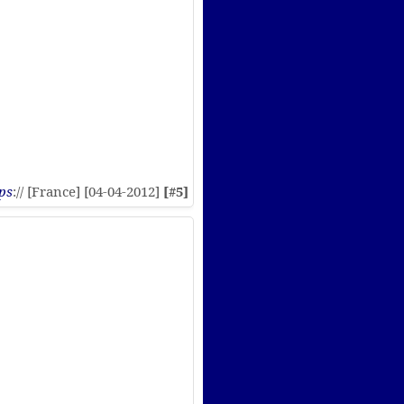
ps
:// [France] [04-04-2012]
[#5]