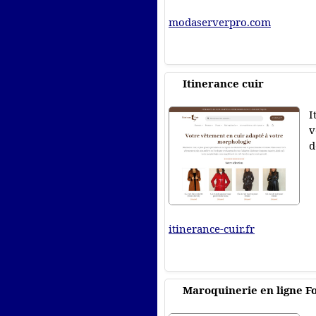
modaserverpro.com
Itinerance cuir
I
v
d
itinerance-cuir.fr
Maroquinerie en ligne F