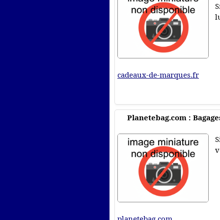
S
l
cadeaux-de-marques.fr
Planetebag.com : Bagage
S
v
planetebag.com