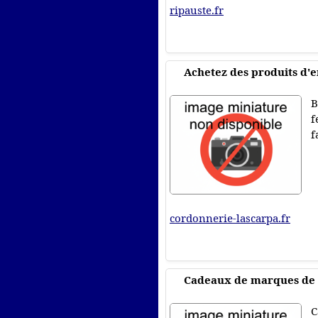
ripauste.fr
Achetez des produits d'en
B
f
f
cordonnerie-lascarpa.fr
Cadeaux de marques de p
C