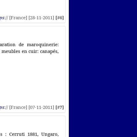
ps
:// [France] [28-11-2011]
[#6]
paration de maroquinerie:
s meubles en cuir: canapés,
ps
:// [France] [07-11-2011]
[#7]
s : Cerruti 1881, Ungaro,