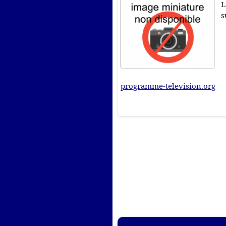
L
s
programme-television.org