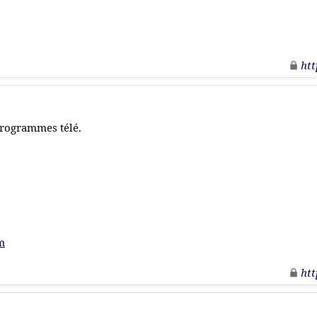
htt
rogrammes télé.
m
htt