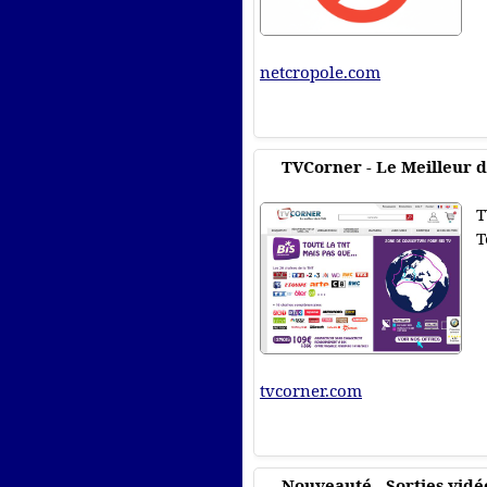
netcropole.com
TVCorner - Le Meilleur de
T
T
tvcorner.com
Nouveauté - Sorties vidé