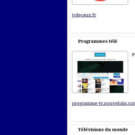
jcdecaux.fr
Programmes télé
P
programme-tv.nouvelobs.co
Télévisions du monde