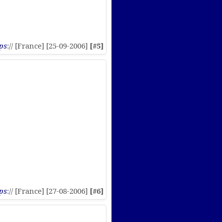
ps
:// [France] [25-09-2006]
[#5]
ps
:// [France] [27-08-2006]
[#6]