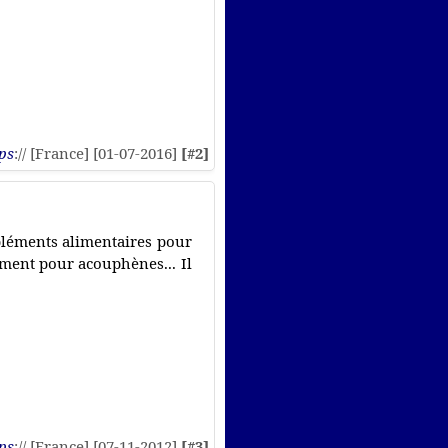
ps
:// [France] [01-07-2016]
[#2]
pléments alimentaires pour
ement pour acouphènes... Il
ps
:// [France] [07-11-2012]
[#3]