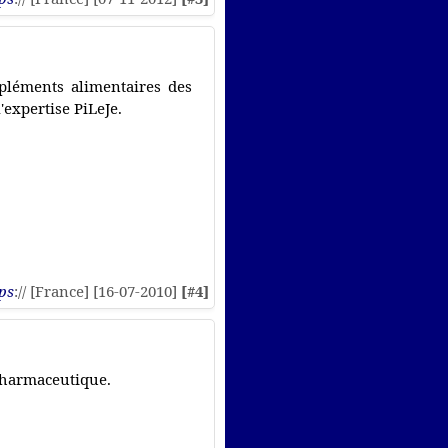
pléments alimentaires des
'expertise PiLeJe.
ps
:// [France] [16-07-2010]
[#4]
pharmaceutique.