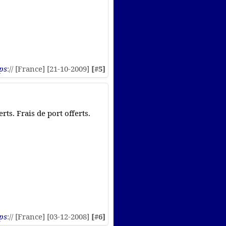
ps
:// [France] [21-10-2009]
[#5]
ts. Frais de port offerts.
ps
:// [France] [03-12-2008]
[#6]