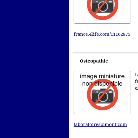
france.4life.com/11162875
Osteopathie
L
f
e
laboratoiresbimont.com