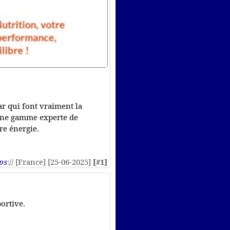
ar qui font vraiment la
à une gamme experte de
re énergie.
ps
:// [France] [25-06-2025]
[#1]
ortive.