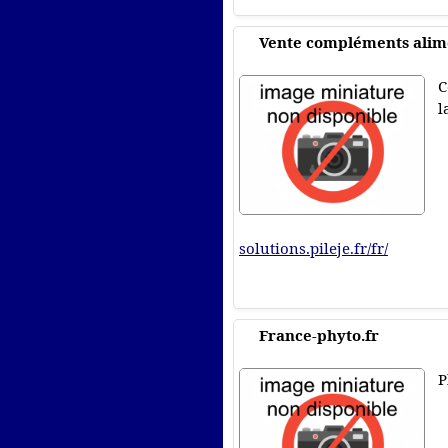
Vente compléments alim
C
l
solutions.pileje.fr/fr/
France-phyto.fr
P