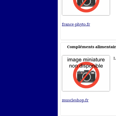
france-phyto.fr
Compléments alimentaire
L
muscleshop.fr