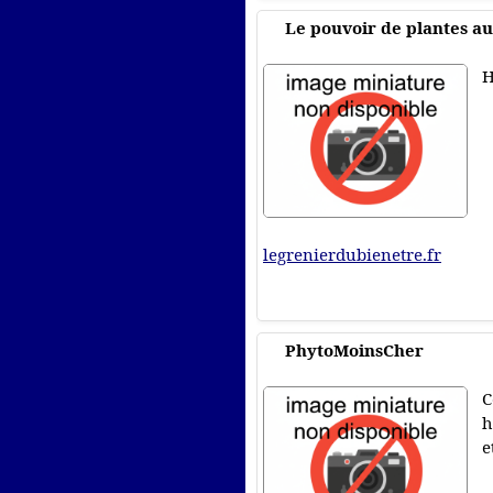
Le pouvoir de plantes au
H
legrenierdubienetre.fr
PhytoMoinsCher
C
h
e