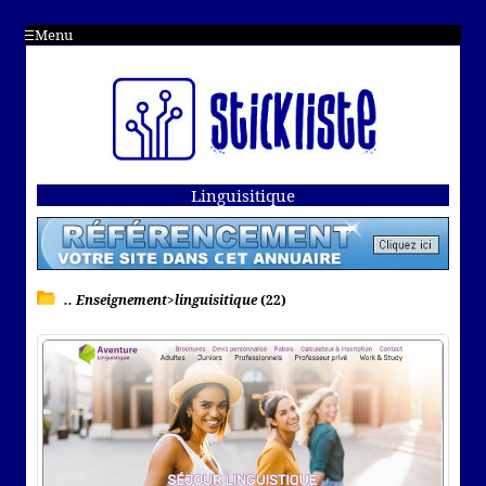
Menu
Linguisitique
.. Enseignement>linguisitique
(22)